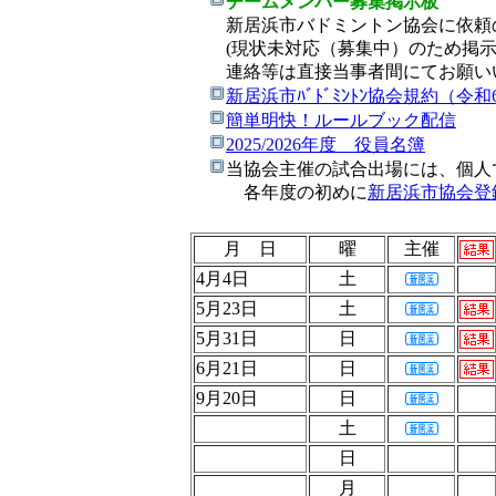
チームメンバー募集掲示板
新居浜市バドミントン協会に依頼の
(現状未対応（募集中）のため掲示
連絡等は直接当事者間にてお願い
新居浜市ﾊﾞﾄﾞﾐﾝﾄﾝ協会規約（令和
簡単明快！ルールブック配信
2025/2026年度 役員名簿
当協会主催の試合出場には、個人
各年度の初めに
新居浜市協会登
月 日
曜
主催
4月4日
土
5月23日
土
5月31日
日
6月21日
日
9月20日
日
土
日
月