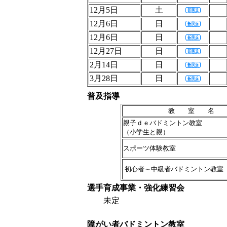
12月5日
土
12月6日
日
12月6日
日
12月27日
日
2月14日
日
3月28日
日
普及指導
教 室 名
親子ｄｅバドミントン教室
（小学生と親）
スポーツ体験教室
初心者～中級者バドミントン教室
選手育成事業・強化練習会
未定
障がい者バドミントン教室