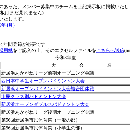
あった、メンバー募集中のチームを上記掲示板に掲載いたし
板はまだ見れません)
いたします。
6年4月）
で年間登録が必要です
録用紙
をご記入の上、そのエクセルファイルを
こちらへ送信
(n
令和8年度
大 会 名
新居浜あかがねリーグ前期オープニング会議
西日本中学生オープンバドミントン大会
新居浜オープンバドミントン大会複合団体戦
市民クラス別バドミントン大会
新居浜オープンダブルスバドミントン大会
新居浜あかがねリーグ後期オープニング会議
第56回新居浜市民体育祭（一般の部）
第56回新居浜市民体育祭（小学生の部）