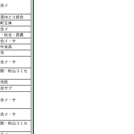
総合メ
街道ゆとり総合
川町立体
総合メ
部・松北・西農
総合メ・サ
山中央高
条市
総合メ・サ
道館・松山コミセ
治市民
総合サブ
総合メ・サ
総合メ・サ
道館・松山コミセ