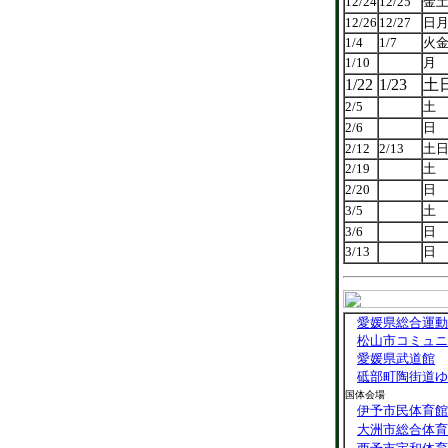
12/24
12/25
金
12/26
12/27
日
1/4
1/7
火
1/10
月
1/22
1/23
土
2/5
土
2/6
日
2/12
2/13
土
2/19
土
2/20
日
3/5
土
3/6
日
3/13
日
愛媛県総合運動
松山市コミュニ
愛媛県武道館
砥部町陶街道ゆ
国体会場
伊予市民体育館
大洲市総合体育