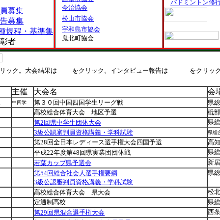
バドミントン修
今治協会
員募集
松山市協会
告募集
宇和島市協会
種規程・基準集
鬼北町協会
表彰者
リック。大会結果は
をクリック。インタビュー報告は
をクリッ
主催
大会名
会
水
第３０回中国四国学生リーグ戦
県
中四学
日
高校総合体育大会 地区予選
砥
県
第2回県中学生団体大会
3
級公認審判員資格講義・学科試験
県総
第28回全日本レディース選手権大会四国予選
高
県
平成22年度第48回県実業団団体戦
新
若葉カップ県予選会
県
第54回総合社会人選手権要綱
3級公認審判員資格講義・学科試験
月
松
高校総合体育大会 県大会
定通制高校
県
西
第29回県混合選手権大会