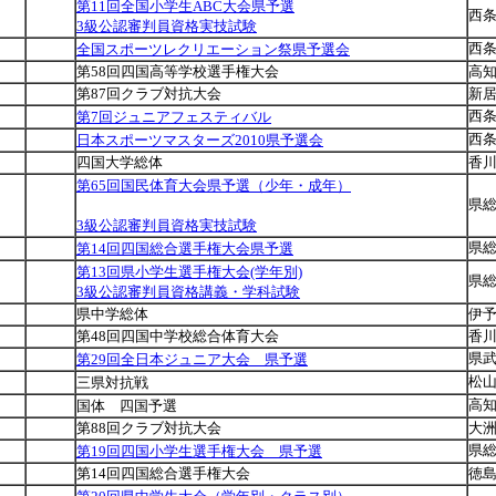
第11回全国小学生ABC大会県予選
西
3級公認審判員資格実技試験
西
全国スポーツレクリエーション祭県予選会
日
第58回四国高等学校選手権大会
高
第87回クラブ対抗大会
新
西
第7回ジュニアフェスティバル
西
日本スポーツマスターズ2010県予選会
日
四国大学総体
香
第65回国民体育大会県予選（少年・成年）
県
3級公認審判員資格実技試験
県
第14回四国総合選手権大会県予選
第13回県小学生選手権大会(学年別)
県
3級公認審判員資格講義・学科試験
月
県中学総体
伊
日
第48回四国中学校総合体育大会
香
県
第29回全日本ジュニア大会 県予選
日
松
三県対抗戦
日
高
国体 四国予選
第88回クラブ対抗大会
大
県
第19回四国小学生選手権大会 県予選
日
第14回四国総合選手権大会
徳