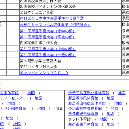
土
県
四国高校選抜選手権大会
月
四国高校バドミントン強化練習会
松
金
全日本ジュニア合宿
県
県
第11回全日本中学生選手権大会県予選
日
松
高校生トップレベル強化事業（招待試合）
県
第50回県選手権大会（小学の部）
県
第50回県選手権大会（高校の部）
日
四国実業団選手権大会
坂
県
第50回県選手権大会（中学の部）
県
第50回県選手権大会（一般の部）
県
第５回県小学生普及大会
第89回クラブ対抗大会
県
県
チャンピオンシップ２０１０
公園体育館
(
地図
)
伊予三島運動公園体育館
(
地図
ティーセンター
(
地図
)
新居浜市民体育館
(
地図
)
（
地図
）
新居浜山根総合体育館
(
地図
)
とり公園体育館
（
地図
）
今治市営中央体育館
(
地図
)
･･･愛媛
西条市総合体育館
(
地図
)
(
地図
)
クラレ体育館
(
地図
)
館
(
地図
)
西条市東予体育館
(
地図
)