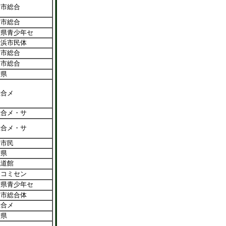
条市総合
条市総合
知県青少年セ
居浜市民体
条市総合
条市総合
川県
総合メ
総合メ・サ
総合メ・サ
予市民
川県
武道館
山コミセン
知県青少年セ
洲市総合体
総合メ
島県