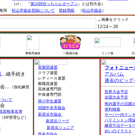
（cf： 『
第26回坊っちゃんオープン
』とは別大会）
務局
松山市協会登録について
登録用紙
（
松山市協会
）
←画像をクリック
12/24～28
事務局連絡
一般掲示板
リンク集
日
実業団連盟
フォトニュー
クラブ連盟
局
…緒手続き
アルバム
レディース連盟
過去のビッグ
教職員連盟
会…
（強化練習
高体連専門部
世界大会予定
中体連専門部
全国大会予定
について
県小学生連盟
県内選手の活躍20
会
四国中央市協会
便利検索
員資格者名簿
新居浜市協会
サーバー内ラン
（HP管理など）
バドミントン理
新居浜リーグ
練習方法データ
新居浜ジュニア
めいのイラスト
西条市協会