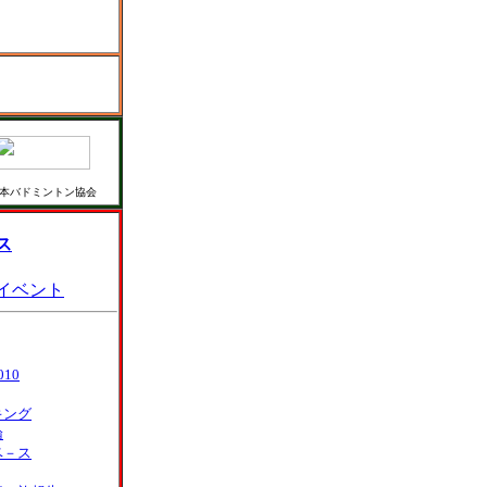
本バドミントン協会
ス
イベント
10
キング
論
ベ－ス