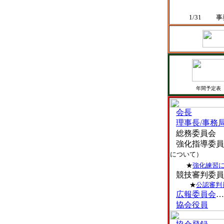
1/31
事
年間予定表
会長
理事長/事務
総務委員会
強化指導委員
について）
★
強化練習
競技審判委員
★
公認審判
広報委員会
…
協会役員