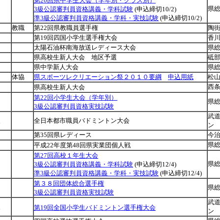
第20回県中学生大会（学年別・クラス別）
県
3級公認審判員資格講義・学科試験
(申込締切10/2)
準3級公認審判員資格講義・学科・実技試験
(申込締切10/2)
教職
第22回県教職員選手権
陶
第19回四国小学生選手権大会
香
太陽石油杯南海放送レディース大会
県
日
県高校生新人大会 地区予選
砥
日
県中学新人大会
県
体協
県スポーツレクリエーション祭２０１０要綱
申込用紙
松
日
西
県高校生新人大会
第22回小学生大会（学年別）
県
3級公認審判員資格実技試験
武
火
全日本都市職員バドミントン大会
ン
第35回県レディース
今
県
平成22年度第48回県実業団個人戦
第27回高校１年生大会
県
3級公認審判員資格講義・学科試験
(申込締切12/4)
準3級公認審判員資格講義・学科・実技試験
(申込締切12/4)
第３８回団体総合選手権
県
3級公認審判員資格実技試験
武
火
第19回全国小学生バドミントン選手権大会
ン