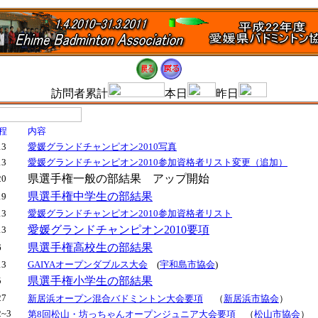
訪問者累計
本日
昨日
程
内容
13
愛媛グランドチャンピオン2010写真
13
愛媛グランドチャンピオン2010参加資格者リスト変更（追加）
県選手権一般の部結果 アップ開始
20
県選手権中学生の部結果
19
13
愛媛グランドチャンピオン2010参加資格者リスト
愛媛グランドチャンピオン2010要項
13
県選手権高校生の部結果
6
13
GAIYAオープンダブルス大会
(
宇和島市協会
)
県選手権小学生の部結果
5
27
新居浜オープン混合バドミントン大会要項
（
新居浜市協会
）
2~3
第8回松山・坊っちゃんオープンジュニア大会要項
（
松山市協会
）