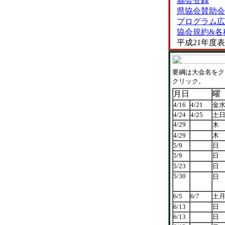
協会登録
県協会賛助会
プログラム広
協会規約&各
平成21年度
要綱は大会名をク
クリック。
月日
曜
4/16
4/21
金
4/24
4/25
土
4/29
木
4/29
木
5/9
日
5/9
日
5/23
日
5/30
日
6/5
6/7
土
6/13
日
6/13
日