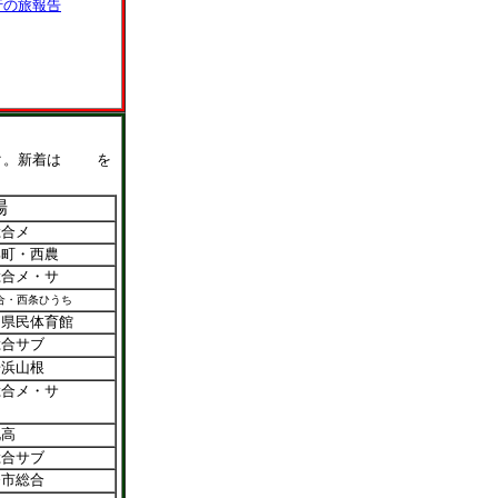
行の旅報告
ク。新着は
を
場
総合メ
部町・西農
総合メ・サ
合・西条ひうち
知県民体育館
総合サブ
居浜山根
総合メ・サ
北高
総合サブ
条市総合