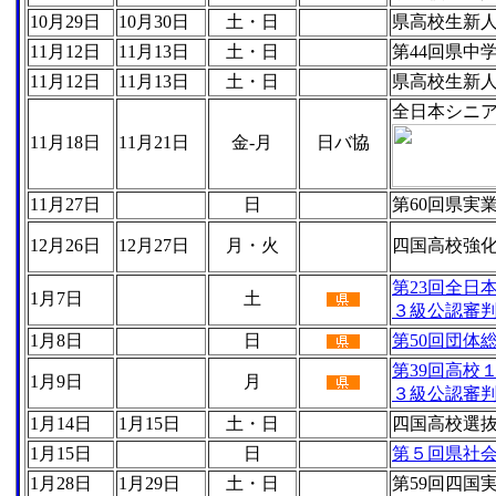
10月29日
10月30日
土・日
県高校生新
11月12日
11月13日
土・日
第44回県中
11月12日
11月13日
土・日
県高校生新
全日本シニ
11月18日
11月21日
金-月
日バ協
11月27日
日
第60回県実
12月26日
12月27日
月・火
四国高校強
第23回全日
1月7日
土
３級公認審
1月8日
日
第50回団体
第39回高校
1月9日
月
３級公認審
1月14日
1月15日
土・日
四国高校選
1月15日
日
第５回県社
1月28日
1月29日
土・日
第59回四国