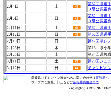
第62回県選
2月4日
土
３級公認審
第62回県選
2月5日
日
３級公認審
2月11日
土
第62回県選
2月12日
日
第62回県選
2月19日
日
第47回県レ
2月23日
木
第18回県小
2月25日
土
第34回県教
3月11日
土
第20回ジュ
3月12日
日
チャンピオン
愛媛県バドミントン協会へのお問い合わせは
事務局へ
ウェブのご意見、訂正などは
広報委員担当まで
Copyright (C) 1997-2022 Ehime