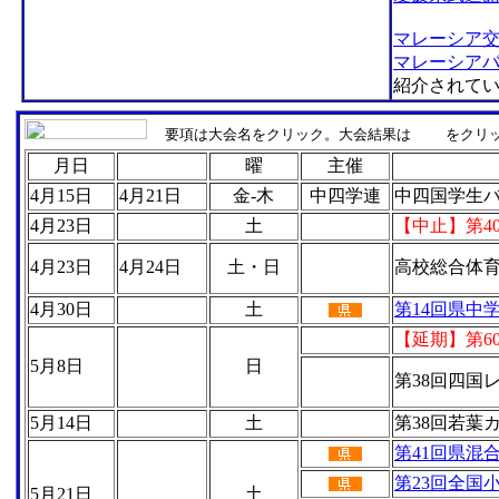
マレーシア
マレーシア
紹介されて
要項は大会名をクリック。大会結果は
をクリ
月日
曜
主催
4月15日
4月21日
金-木
中四学連
中四国学生
4月23日
土
【中止】第4
4月23日
4月24日
土・日
高校総合体
4月30日
土
第14回県中
【延期】第6
5月8日
日
第38回四国
5月14日
土
第38回若葉
第41回県混
第23回全国
5月21日
土