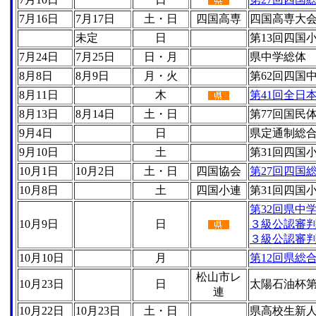
7月16日
7月17日
土・日
四国高専
四国高専大
未定
日
第13回四国
7月24日
7月25日
日・月
県中学総体
8月8日
8月9日
月・火
第62回四国
8月11日
木
第41回全日本
8月13日
8月14日
土・日
第77回国民
9月4日
日
県定通制総
9月10日
土
第31回四国
10月1日
10月2日
土・日
四国協会
第27回四国
10月8日
土
四国小連
第31回四国
第32回県中
10月9日
日
３級公認審
３級公認審
10月10日
月
第12回県総
松山市レ
10月23日
日
太陽石油杯第
連
10月22日
10月23日
土・日
県高校生新