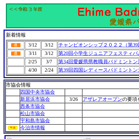
新着情報
3/12
3/12
チャンピオンシップ２０２２（第3
3/11
3/12
第20回小学生ジュニアフェスティバ
2/25
3/7
第34回愛媛県県教職員バドミントン
4/30
2/24
第39回四国レディースバドミントン
市協会情報
四国中央市協会
新居浜市協会
3/26
アザレアオープン
の要項
西条市協会
松山市協会
宇和島市協会
今治市情報