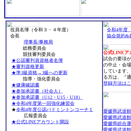
役員名簿（令和３・４年度）
令和4年度
会長
協会規約&
理事長/事務局
総務委員会
公式LINE
競技審判委員会
試合の要項が
★公認審判員資格者名簿
の中止・会
★審判資格更新
しています
★準3級資格→3級への更新
る方は、『
指導・強化委員会
登録方法は
★健康確認書
★参加承諾書（社会人）
★参加承諾書（U12・U15・U18）
★令和4年度第一回強化練習会
★
令和4年度公認バドミントンコーチ１
愛媛県武道館（2
広報委員会
愛媛県武道館（2
★公式LINEアカウント開設
愛媛県総合運動
愛媛県武道館（2