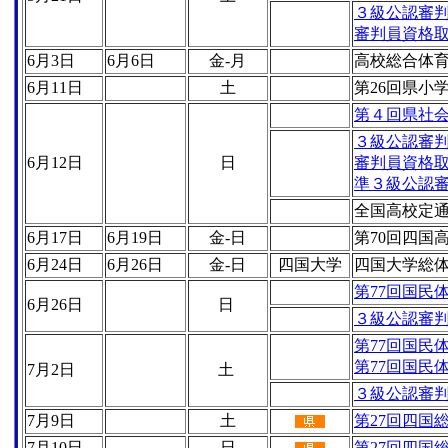
３級公認審
審判員資格
6月3日
6月6日
金-月
高校総合体
6月11日
土
第26回県小
第４回県社
３級公認審
6月12日
日
審判員資格
準３級公認
全国高校定
6月17日
6月19日
金-日
第70回四国
6月24日
6月26日
金-日
四国大学
四国大学総
第77回国民
6月26日
日
３級公認審
第77回国民
第77回国民
7月2日
土
３級公認審
7月9日
土
第27回四国
7月10日
日
第27回四国