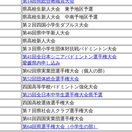
第14回県総合教職員大会
県高校生新人大会 東予地区予選
県高校生新人大会 中南予地区予選
第２回四国小学生ダブルス大会
第46回県中学新人大会
県高校新人大会
第３回県小学生団体対抗戦バドミントン大会
第41回全日本シニアバドミントン選手権大会
愛媛県内申し込み
第62回県実業団選手権大会（個人の部）
第52回団体総合選手権大会
四国高等学校バドミントン強化大会
第25回全日本中学生選手権大会県予選
四国高校選抜選手権大会
第７回県社会人クラブ選手権大会
第61回四国実業団選手権大会
第64回県選手権大会（小学生の部）