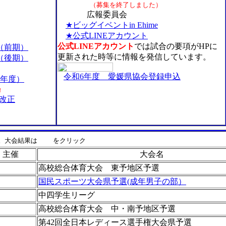
（募集を終了しました）
広報委員会
★ビッグイベントin Ehime
★公式LINEアカウント
公式LINEアカウント
では試合の要項がHPに
（前期）
更新された時等に情報を発信しています。
（後期）
令和6年度 愛媛県協会登録申込
4年度）
↑
改正
。大会結果は
をクリック
主催
大会名
高校総合体育大会 東予地区予選
国民スポーツ大会県予選(成年男子の部）
中四学生リーグ
高校総合体育大会 中・南予地区予選
第42回全日本レディース選手権大会県予選