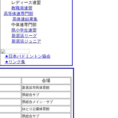
レディース連盟
教職員連盟
高等体連専門部
高体連結果集
中体連専門部
県小学生連盟
新居浜リーグ
新居浜ジュニア
★日本バドミントン協会
★リンク集
会場
新居浜市民体育館
県総合サブ
県総合メイン・サブ
ゆとり公園体育館
県総合サブ