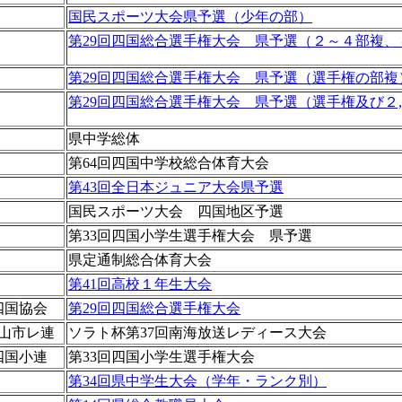
国民スポーツ大会県予選（少年の部）
第29回四国総合選手権大会 県予選（２～４部複、
第29回四国総合選手権大会 県予選（選手権の部複
第29回四国総合選手権大会 県予選（選手権及び２
県中学総体
第64回四国中学校総合体育大会
第43回全日本ジュニア大会県予選
国民スポーツ大会 四国地区予選
第33回四国小学生選手権大会 県予選
県定通制総合体育大会
第41回高校１年生大会
四国協会
第29回四国総合選手権大会
山市レ連
ソラト杯第37回南海放送レディース大会
四国小連
第33回四国小学生選手権大会
第34回県中学生大会（学年・ランク別）