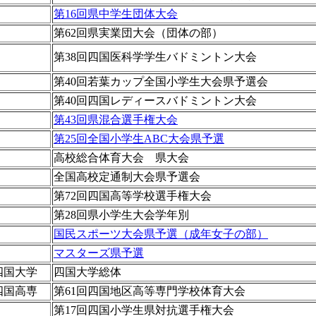
第16回県中学生団体大会
第62回県実業団大会（団体の部）
第38回四国医科学学生バドミントン大会
第40回若葉カップ全国小学生大会県予選会
第40回四国レディースバドミントン大会
第43回県混合選手権大会
第25回全国小学生ABC大会県予選
高校総合体育大会 県大会
全国高校定通制大会県予選会
第72回四国高等学校選手権大会
第28回県小学生大会学年別
国民スポーツ大会県予選（成年女子の部）
マスターズ県予選
四国大学
四国大学総体
四国高専
第61回四国地区高等専門学校体育大会
第17回四国小学生県対抗選手権大会