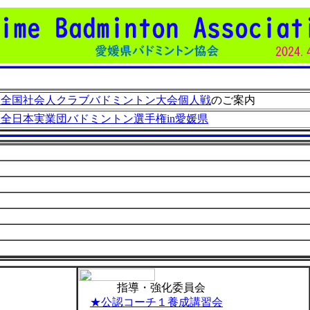
回全国社会人クラブバドミントン大会個人戦
のご案内
回全日本実業団バドミントン選手権in愛媛県
指導・強化委員会
★公認コーチ１養成講習会