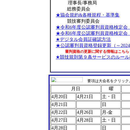
理事長/事務局
総務委員会
★協会規約&各種規程・基準集
競技審判委員会
★令和6年度公認審判員資格検定会
★令和6年度公認審判員資格検定会
★デジタル会員証確認方法
★公認審判員資格登録更新（～202
審判資格の更新に関する情報はこちら
★競技規則第９条サービスのルール
要項は大会名をクリック
月日
曜
4月20日
4月21日
土・日
4月21日
日
4月22日
4月26日
月-金
4月27日
4月28日
土・日
4月28日
日